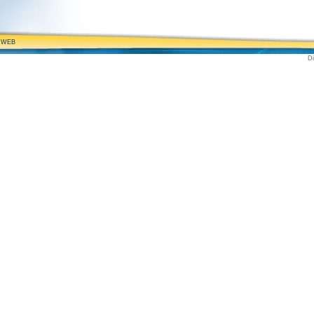
 WEB
D