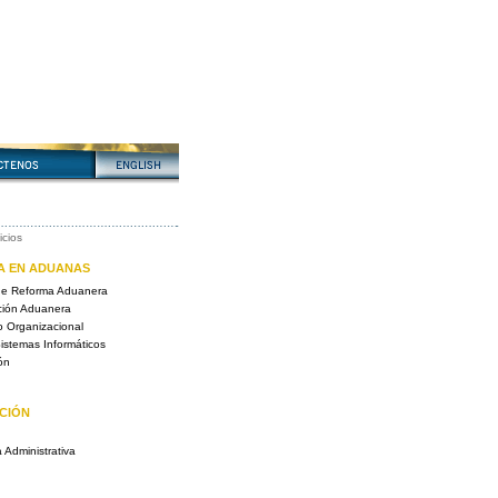
icios
A EN ADUANAS
de Reforma Aduanera
ción Aduanera
o Organizacional
Sistemas Informáticos
ón
CIÓN
 Administrativa