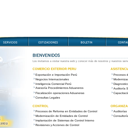
serv
Los invitamos a visitar nuestra web y conocer más de nosotros y nuestros
COMERCIO EXTERIOR PERU
ASISTENCI
Exportación e Importación Perú
Procesos 
Negocios Internacionales
Moderniza
Inteligencia Comercial Perú
Diagnostic
Asesoría Procedimientos Aduaneros
Auditoría 
Fiscalización operaciones Aduaneras
Capacitaci
Consultas Legales
CONTROL
ORGANIZA
Procesos de Reforma en Entidades de Control
Auditorías
Modernización de Entidades de Control
Consultoría
Implantación de Sistemas de Control Interno
Revisiones y Acciones de Control