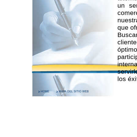
un se
comerc
nuestr
que of
Buscan
client
óptimo
partic
intern
servir
los éx
HOME
MAPA DEL SITIO WEB