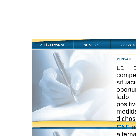
MENSAJE
La a
compe
situa
oport
lado,
posit
medida
dichos
C&F
na
altern