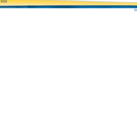
O WEB
D