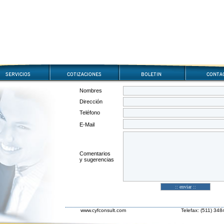
Nombres
Dirección
Teléfono
E-Mail
Comentarios
y sugerencias
www.cyfconsult.com
Telefax: (511) 34